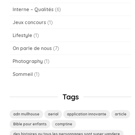
Interne – Qualités
(6)
Jeux concours
(1)
Lifestyle
(1)
On parle de nous
(7)
Photography
(1)
Sommeil
(1)
Tags
adn mullhouse
aerial
application innovante
article
Bible pour enfants
comptine
des histoires ou tous les personnages sont super yandere