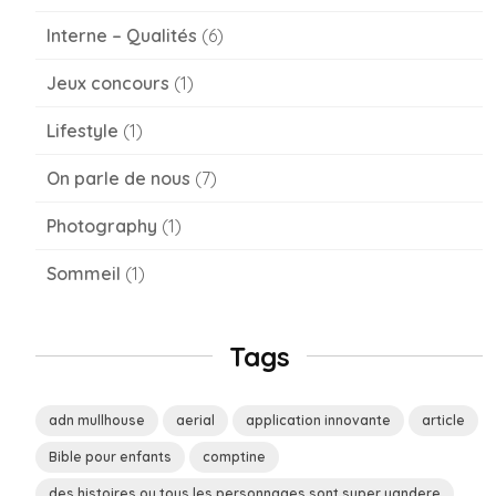
Interne – Qualités
(6)
Jeux concours
(1)
Lifestyle
(1)
On parle de nous
(7)
Photography
(1)
Sommeil
(1)
Tags
adn mullhouse
aerial
application innovante
article
Bible pour enfants
comptine
des histoires ou tous les personnages sont super yandere