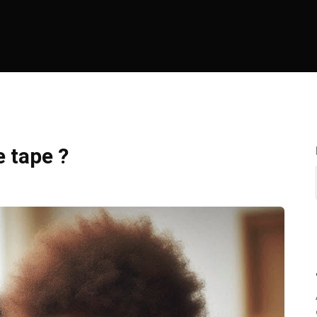
 tape ?
4