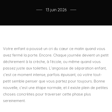
13 juin 2026
Votre enfant a poussé un cri du cœur ce matin quand vous
avez fermé la porte. Encore. Chaque journée devient un petit
déchirement à la crèche, à l’école, ou même quand vous
passez juste aux toilettes. L’angoisse de séparation enfant,
c’est ce moment intense, parfois épuisant, où votre tout-
petit semble penser que vous partez pour toujours. Bonne
nouvelle, c’est une étape normale, et il existe plein de petites
choses concrètes pour traverser cette phase plus
sereinement.