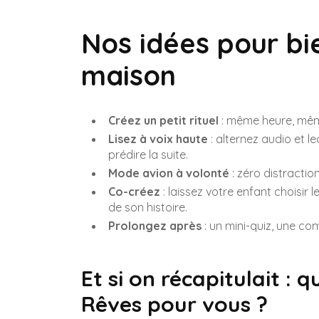
Nos idées pour bie
maison
Créez un petit rituel
: même heure, mêm
Lisez à voix haute
: alternez audio et l
prédire la suite.
Mode avion à volonté
: zéro distractio
Co-créez
: laissez votre enfant choisir le
de son histoire.
Prolongez après
: un mini-quiz, une co
Et si on récapitulait : 
Rêves pour vous ?