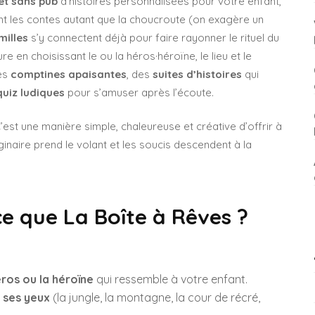
 et sans pub
d’histoires personnalisées pour votre enfant,
t les contes autant que la choucroute (on exagère un
milles
s’y connectent déjà pour faire rayonner le rituel du
e en choisissant le ou la héros·héroïne, le lieu et le
des
comptines apaisantes
, des
suites d’histoires
qui
quiz ludiques
pour s’amuser après l’écoute.
’est une manière simple, chaleureuse et créative d’offrir à
inaire prend le volant et les soucis descendent à la
e que La Boîte à Rêves ?
éros ou la héroïne
qui ressemble à votre enfant.
er ses yeux
(la jungle, la montagne, la cour de récré,