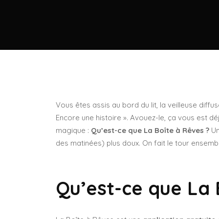
Vous êtes assis au bord du lit, la veilleuse diff
Encore une histoire ». Avouez-le, ça vous est déj
magique :
Qu’est-ce que La Boîte à Rêves ?
Un
des matinées) plus doux. On fait le tour ensemb
Qu’est-ce que La 