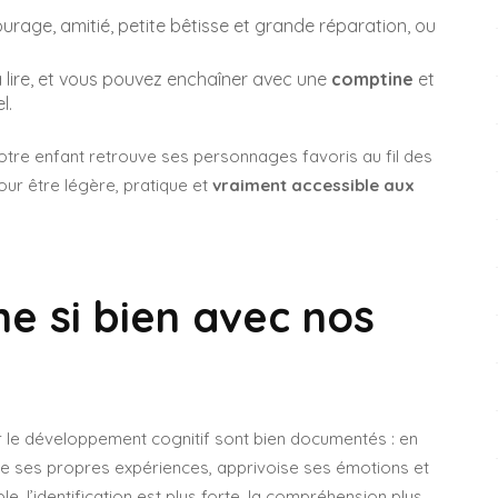
ourage, amitié, petite bêtisse et grande réparation, ou
à lire, et vous pouvez enchaîner avec une
comptine
et
l.
t votre enfant retrouve ses personnages favoris au fil des
pour être légère, pratique et
vraiment accessible aux
e si bien avec nos
ur le développement cognitif sont bien documentés : en
tte ses propres expériences, apprivoise ses émotions et
, l’identification est plus forte, la compréhension plus