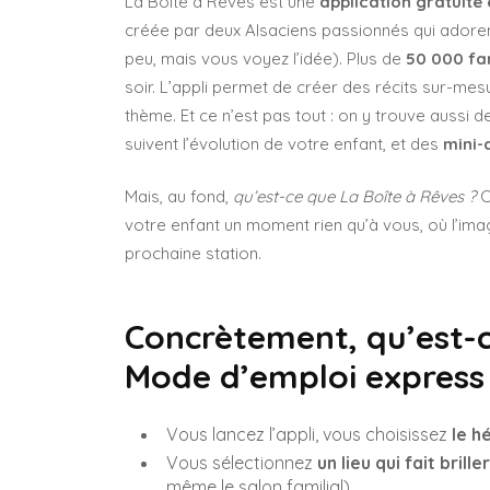
La Boîte à Rêves est une
application gratuite
créée par deux Alsaciens passionnés qui adoren
peu, mais vous voyez l’idée). Plus de
50 000 fa
soir. L’appli permet de créer des récits sur-mesur
thème. Et ce n’est pas tout : on y trouve aussi 
suivent l’évolution de votre enfant, et des
mini-
Mais, au fond,
qu’est-ce que La Boîte à Rêves ?
C
votre enfant un moment rien qu’à vous, où l’imag
prochaine station.
Concrètement, qu’est-c
Mode d’emploi express
Vous lancez l’appli, vous choisissez
le h
Vous sélectionnez
un lieu qui fait brill
même le salon familial).