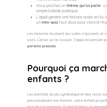
Vous piochez un
thème qui lui parle
: c
simple balade poétique.
L’appli génère une histoire audio et/ou 
un
mini-quiz
tout doux pour clore le ritue
Les histoires évoluent, les suites s’ajoutent, e
soirs. Cerise sur le coussin : l’appli est pensée 
parents pressés
.
Pourquoi ça march
enfants ?
Les bienfaits du jeu symbolique et des récits s
personnalisant une histoire, votre enfant proje
muscle son langage. Quand le héros lui ressemble