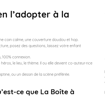
n l’adopter à la
e coin calme, une couverture doudou et hop.
ecture, posez des questions, laissez votre enfant
n, 100% connexion.
 héros, le lieu, le thème. Il ou elle devient co-auteur·rice
mptine, ou un dessin de la scène préférée.
qu’est-ce que La Boîte à