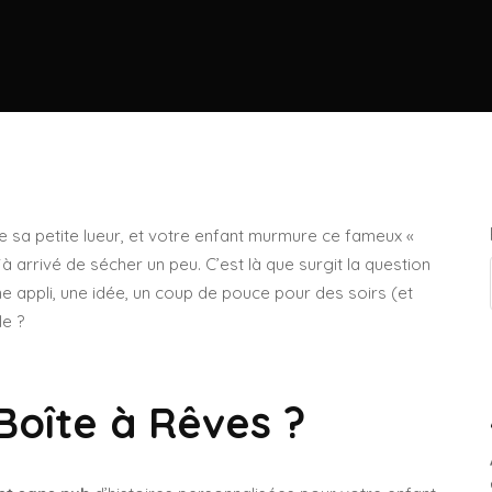
use sa petite lueur, et votre enfant murmure ce fameux «
à arrivé de sécher un peu. C’est là que surgit la question
e appli, une idée, un coup de pouce pour des soirs (et
le ?
Boîte à Rêves ?