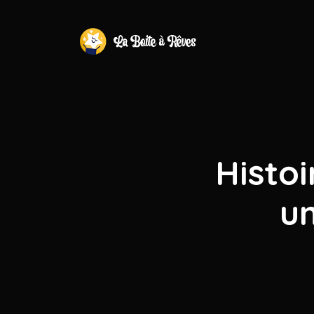
Histoi
u