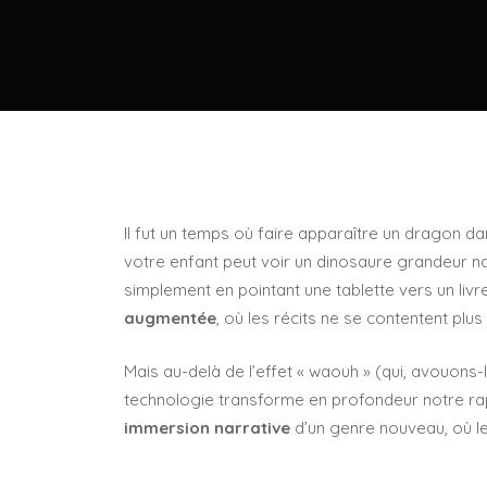
Il fut un temps où faire apparaître un dragon dan
votre enfant peut voir un dinosaure grandeur na
simplement en pointant une tablette vers un liv
augmentée
, où les récits ne se contentent plus 
Mais au-delà de l’effet « waouh » (qui, avouons-
technologie transforme en profondeur notre rap
immersion narrative
d’un genre nouveau, où le 