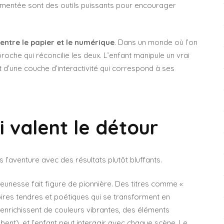
ugmentée sont des outils puissants pour encourager
entre le papier et le numérique
. Dans un monde où l’on
oche qui réconcilie les deux. L’enfant manipule un vrai
nt d’une couche d’interactivité qui correspond à ses
i valent le détour
 l’aventure avec des résultats plutôt bluffants.
Jeunesse fait figure de pionnière. Des titres comme «
oires tendres et poétiques qui se transforment en
s’enrichissent de couleurs vibrantes, des éléments
mbent), et l’enfant peut interagir avec chaque scène. Le