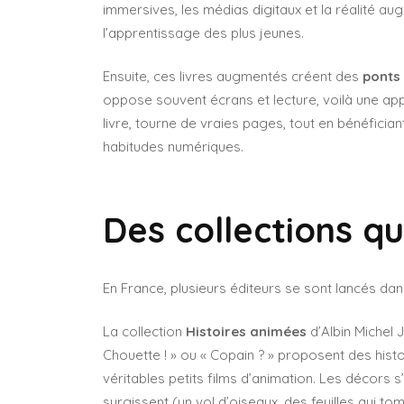
immersives, les médias digitaux et la réalité a
l’apprentissage des plus jeunes.
Ensuite, ces livres augmentés créent des
ponts 
oppose souvent écrans et lecture, voilà une appr
livre, tourne de vraies pages, tout en bénéficia
habitudes numériques.
Des collections qu
En France, plusieurs éditeurs se sont lancés dans
La collection
Histoires animées
d’Albin Michel 
Chouette ! » ou « Copain ? » proposent des hist
véritables petits films d’animation. Les décors 
surgissent (un vol d’oiseaux, des feuilles qui to